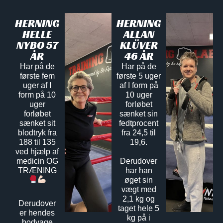
HERNING
HERNING
HELLE
ALLAN
NYBO 57
KLÜVER
ÅR
46 ÅR
Har på de
Har på de
første fem
første 5 uger
uger af I
af I form på
form på 10
10 uger
uger
forløbet
forløbet
sænket sin
sænket sit
fedtprocent
blodtryk fra
fra 24,5 til
188 til 135
19,6.
ved hjælp af
medicin OG
Derudover
TRÆNING
har han
øget sin
vægt med
2,1 kg og
Derudover
taget hele 5
er hendes
kg på i
bodyage