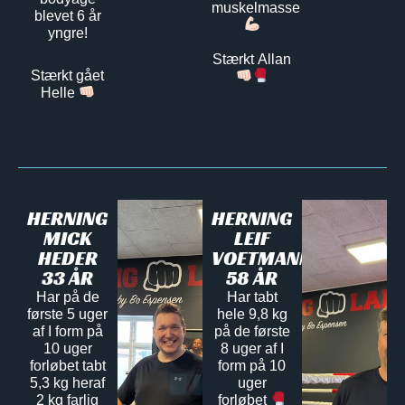
muskelmasse
blevet 6 år
yngre!
Stærkt Allan
Stærkt gået
Helle
HERNING
HERNING
MICK
LEIF
HEDER
VOETMANN
33 ÅR
58 ÅR
Har på de
Har tabt
første 5 uger
hele 9,8 kg
af I form på
på de første
10 uger
8 uger af I
forløbet tabt
form på 10
5,3 kg heraf
uger
2 kg farlig
forløbet