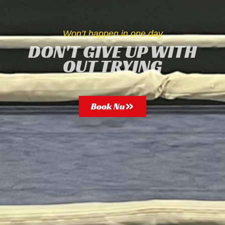
Won’t happen in one day
DON'T GIVE UP WITH
OUT TRYING
Book Nu