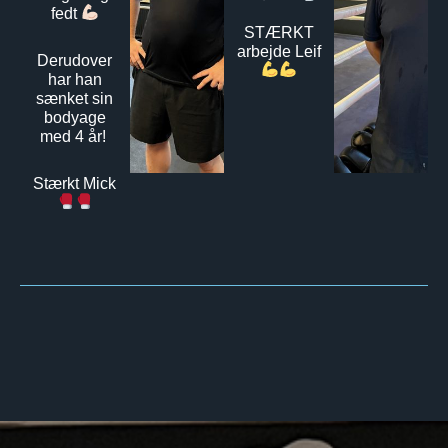
fedt
STÆRKT
arbejde Leif
Derudover
har han
sænket sin
bodyage
med 4 år!
Stærkt Mick